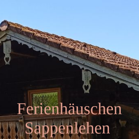
HOME
Ferienhäuschen
RESERVIERUNG & PREISE
ÜBER UNS
Ferienhäuschen
SO FINDEN SIE UNS
Sappenlehen