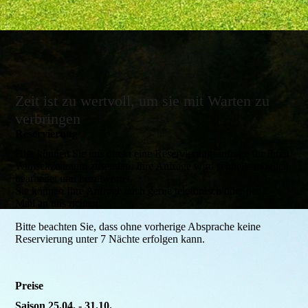
Zeit ist zu wertvoll, um sie mit Warten zu
verbringen
Reservierung­
Hier können Sie uns direkt eine Reservierungsanfrage für Ihren
Wunschzeitraum zusenden. Ihre Anfrage wird schnellstmöglich
bearbeitet und beantwortet.
Sie können Ihre Anfrage auch gerne telefonisch oder per E-
Mail an uns richten.
Bitte beachten Sie, dass ohne vorherige Absprache keine
Reservierung unter 7 Nächte erfolgen kann.
Preise
Saison 25.04. - 31.10.