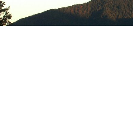
Ferienhäuschen Sappenlehen
Martin Grois
83471 Berchtesgaden
Waltenbergerstraße 62
KONTAKT
Tel.: +49 (0) 8652 / 5234
E-Mail: info@sappenlehen.de